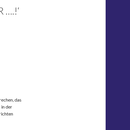
 ….!‘
rechen, das
 in der
richten