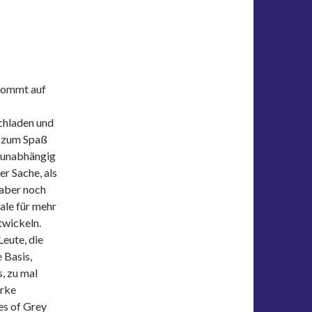
 kommt auf
ochladen und
h zum Spaß
, unabhängig
er Sache, als
 aber noch
tale für mehr
twickeln.
Leute, die
 Basis,
, zu mal
erke
es of Grey