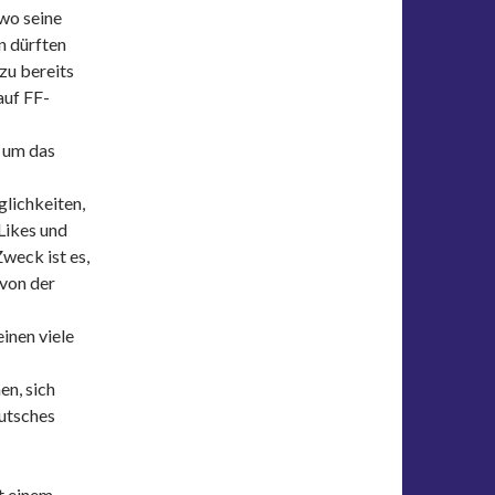
 wo seine
n dürften
zu bereits
auf FF-
t um das
glichkeiten,
Likes und
weck ist es,
 von der
inen viele
n, sich
lutsches
t einem