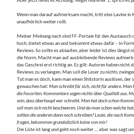
Wenn man darauf aufmerksam macht, tritt eine Lavine in K
unaufhörlich weiter rollt.
Meiner Meinung nach sind FF-Portale für den Austausch 
hoch, bietet etwas an und bekommt etwas dafür – In For
Reviews. So sollte es ablaufen, aber leider ist dies längst 
die Norm. Macht man auf ausbleibende Reviews aufmerk
das Geschrei erst richtig an. Es gilt: Autoren haben nicht 
Reviews zu verlangen. Man soll die Leser zu nichts zwinge
Tut man es doch, kann man einen Shitstorm auslösen, der s
gewaschen hat:
Man schreibt für sich, nicht für andere. Man 
die Favoriten. Kommentare sagen nichts über Qualität aus. Ma
sein, dass überhaupt wer schreibt. Man hat doch schon Komm
soll man sich nicht beschweren. Und da man schon welche hat
sollten die anderen dann noch schreiben? Leute, die nach Ko
fragen, bekommen grundsätzlich keine von mir!
Die Liste ist lang und geht noch weiter … aber was sagt un