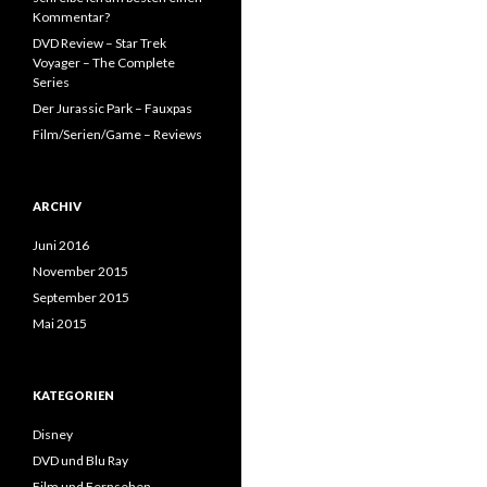
Kommentar?
DVD Review – Star Trek
Voyager – The Complete
Series
Der Jurassic Park – Fauxpas
Film/Serien/Game – Reviews
ARCHIV
Juni 2016
November 2015
September 2015
Mai 2015
KATEGORIEN
Disney
DVD und Blu Ray
Film und Fernsehen