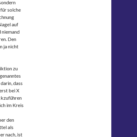
 sondern
 für solche
ichnung
Nagel auf
il niemand
ren. Den
 ja nicht
iktion zu
ogenanntes
darin, dass
erst bei X
ckzuführen
ch im Kreis
ber den
tel als
r nach, ist