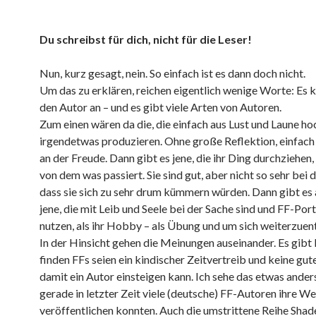
Du schreibst für dich, nicht für die Leser!
Nun, kurz gesagt, nein. So einfach ist es dann doch nicht.
Um das zu erklären, reichen eigentlich wenige Worte: Es
den Autor an – und es gibt viele Arten von Autoren.
Zum einen wären da die, die einfach aus Lust und Laune h
irgendetwas produzieren. Ohne große Reflektion, einfac
an der Freude. Dann gibt es jene, die ihr Ding durchziehen
von dem was passiert. Sie sind gut, aber nicht so sehr bei d
dass sie sich zu sehr drum kümmern würden. Dann gibt es
jene, die mit Leib und Seele bei der Sache sind und FF-Por
nutzen, als ihr Hobby – als Übung und um sich weiterzuen
In der Hinsicht gehen die Meinungen auseinander. Es gibt 
finden FFs seien ein kindischer Zeitvertreib und keine gute
damit ein Autor einsteigen kann. Ich sehe das etwas anders
gerade in letzter Zeit viele (deutsche) FF-Autoren ihre W
veröffentlichen konnten. Auch die umstrittene Reihe Shad