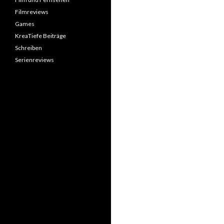
Filmreviews
Games
KreaTiefe Beiträge
Schreiben
Serienreviews