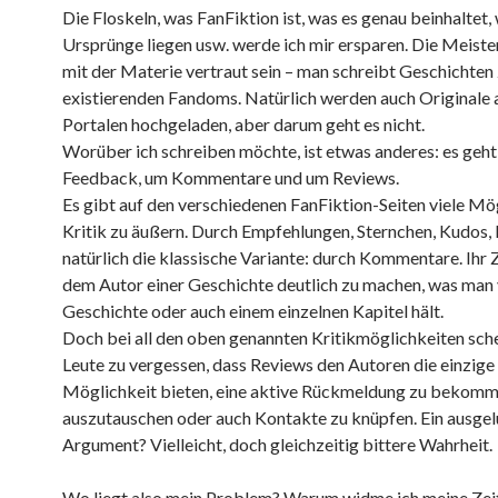
Die Floskeln, was FanFiktion ist, was es genau beinhaltet,
Ursprünge liegen usw. werde ich mir ersparen. Die Meiste
mit der Materie vertraut sein – man schreibt Geschichten 
existierenden Fandoms. Natürlich werden auch Originale 
Portalen hochgeladen, aber darum geht es nicht.
Worüber ich schreiben möchte, ist etwas anderes: es geh
Feedback, um Kommentare und um Reviews.
Es gibt auf den verschiedenen FanFiktion-Seiten viele Mö
Kritik zu äußern. Durch Empfehlungen, Sternchen, Kudos, 
natürlich die klassische Variante: durch Kommentare. Ihr Z
dem Autor einer Geschichte deutlich zu machen, was man
Geschichte oder auch einem einzelnen Kapitel hält.
Doch bei all den oben genannten Kritikmöglichkeiten sche
Leute zu vergessen, dass Reviews den Autoren die einzige
Möglichkeit bieten, eine aktive Rückmeldung zu bekomme
auszutauschen oder auch Kontakte zu knüpfen. Ein ausge
Argument? Vielleicht, doch gleichzeitig bittere Wahrheit.
Wo liegt also mein Problem? Warum widme ich meine Zei