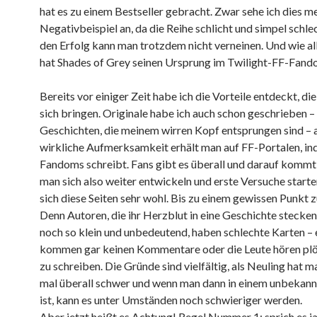
hat es zu einem Bestseller gebracht. Zwar sehe ich dies me
Negativbeispiel an, da die Reihe schlicht und simpel schlec
den Erfolg kann man trotzdem nicht verneinen. Und wie al
hat Shades of Grey seinen Ursprung im Twilight-FF-Fand
Bereits vor einiger Zeit habe ich die Vorteile entdeckt, di
sich bringen. Originale habe ich auch schon geschrieben 
Geschichten, die meinem wirren Kopf entsprungen sind – 
wirkliche Aufmerksamkeit erhält man auf FF-Portalen, i
Fandoms schreibt. Fans gibt es überall und darauf kommt 
man sich also weiter entwickeln und erste Versuche starte
sich diese Seiten sehr wohl. Bis zu einem gewissen Punkt 
Denn Autoren, die ihr Herzblut in eine Geschichte stecken,
noch so klein und unbedeutend, haben schlechte Karten –
kommen gar keinen Kommentare oder die Leute hören plöt
zu schreiben. Die Gründe sind vielfältig, als Neuling hat m
mal überall schwer und wenn man dann in einem unbekan
ist, kann es unter Umständen noch schwieriger werden.
Aber jetzt heißt es Achtung! Regel Nummer 1: sprich es ja 