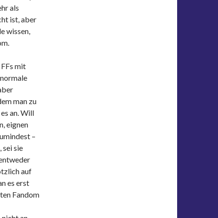
hr als
ht ist, aber
le wissen,
om.
e FFs mit
– normale
aber
ndem man zu
es an. Will
n, eignen
zumindest –
 sei sie
 entweder
zlich auf
an es erst
nten Fandom
nicht an.