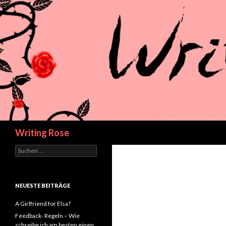
Suchen
Writing Rose
Suchen
nach:
NEUESTE BEITRÄGE
A Girlfriend for Elsa?
Feedback- Regeln – Wie
schreibe ich am besten einen