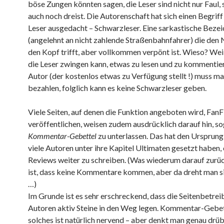
böse Zungen könnten sagen, die Leser sind nicht nur Faul,
auch noch dreist. Die Autorenschaft hat sich einen Begriff
Leser ausgedacht – Schwarzleser. Eine sarkastische Beze
(angelehnt an nicht zahlende Straßenbahnfahrer) die den 
den Kopf trifft, aber vollkommen verpönt ist. Wieso? We
die Leser zwingen kann, etwas zu lesen und zu kommentie
Autor (der kostenlos etwas zu Verfügung stellt !) muss man
bezahlen, folglich kann es keine Schwarzleser geben.
Viele Seiten, auf denen die Funktion angeboten wird, FanF
veröffentlichen, weisen zudem ausdrücklich darauf hin, s
Kommentar-Gebettel
zu unterlassen. Das hat den Ursprung 
viele Autoren unter ihre Kapitel Ultimaten gesetzt haben, 
Reviews weiter zu schreiben. (Was wiederum darauf zurü
ist, dass keine Kommentare kommen, aber da dreht man si
…)
Im Grunde ist es sehr erschreckend, dass die Seitenbetrei
Autoren aktiv Steine in den Weg legen. Kommentar-Gebet
solches ist natürlich nervend – aber denkt man genau drübe