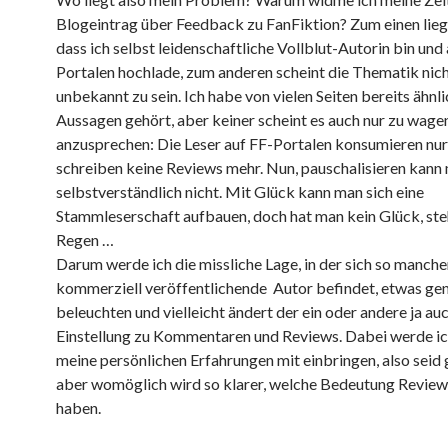
Blogeintrag über Feedback zu FanFiktion? Zum einen liegt
dass ich selbst leidenschaftliche Vollblut-Autorin bin und
Portalen hochlade, zum anderen scheint die Thematik nic
unbekannt zu sein. Ich habe von vielen Seiten bereits ähnl
Aussagen gehört, aber keiner scheint es auch nur zu wagen
anzusprechen: Die Leser auf FF-Portalen konsumieren nur
schreiben keine Reviews mehr. Nun, pauschalisieren kann
selbstverständlich nicht. Mit Glück kann man sich eine
Stammleserschaft aufbauen, doch hat man kein Glück, st
Regen …
Darum werde ich die missliche Lage, in der sich so manche
kommerziell veröffentlichende Autor befindet, etwas ge
beleuchten und vielleicht ändert der ein oder andere ja au
Einstellung zu Kommentaren und Reviews. Dabei werde ic
meine persönlichen Erfahrungen mit einbringen, also seid
aber womöglich wird so klarer, welche Bedeutung Review
haben.