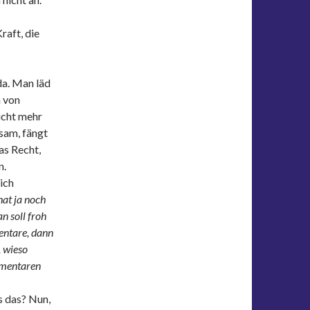
raft, die
da. Man läd
m von
nicht mehr
sam, fängt
das Recht,
n.
ich
hat ja noch
n soll froh
entare, dann
, wieso
mmentaren
s das? Nun,