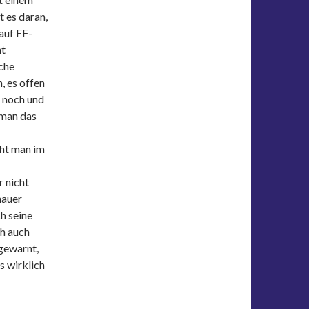
 es daran,
 auf FF-
ht
iche
, es offen
 noch und
 man das
eht man im
r nicht
nauer
ch seine
h auch
 gewarnt,
s wirklich