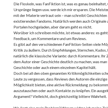
Die Floskeln, was FanFiktion ist, was es genau beinhaltet,
Ursprünge liegen usw. werde ich mir ersparen. Die Meiste
mit der Materie vertraut sein – man schreibt Geschichten 
existierenden Fandoms. Natürlich werden auch Originale 
Portalen hochgeladen, aber darum geht es nicht.
Worüber ich schreiben möchte, ist etwas anderes: es geh
Feedback, um Kommentare und um Reviews.
Es gibt auf den verschiedenen FanFiktion-Seiten viele Mö
Kritik zu äußern. Durch Empfehlungen, Sternchen, Kudos, 
natürlich die klassische Variante: durch Kommentare. Ihr Z
dem Autor einer Geschichte deutlich zu machen, was man
Geschichte oder auch einem einzelnen Kapitel hält.
Doch bei all den oben genannten Kritikmöglichkeiten sche
Leute zu vergessen, dass Reviews den Autoren die einzige
Möglichkeit bieten, eine aktive Rückmeldung zu bekomme
auszutauschen oder auch Kontakte zu knüpfen. Ein ausge
Argument? Vielleicht, doch gleichzeitig bittere Wahrheit.
Wo liegt also mein Problem? Warum widme ich meine Zei