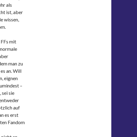
hr als
ht ist, aber
le wissen,
om.
e FFs mit
– normale
aber
ndem man zu
es an. Will
n, eignen
zumindest –
 sei sie
 entweder
zlich auf
an es erst
nten Fandom
nicht an.