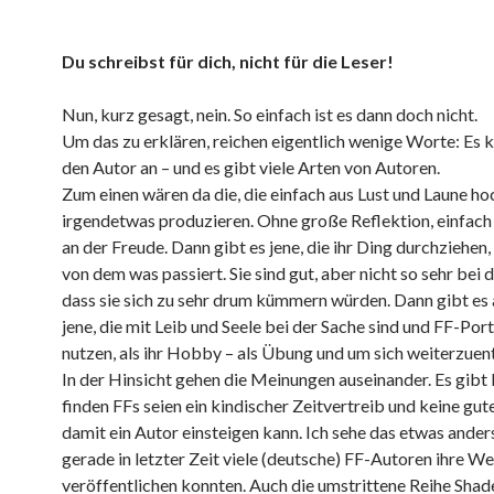
Du schreibst für dich, nicht für die Leser!
Nun, kurz gesagt, nein. So einfach ist es dann doch nicht.
Um das zu erklären, reichen eigentlich wenige Worte: Es
den Autor an – und es gibt viele Arten von Autoren.
Zum einen wären da die, die einfach aus Lust und Laune h
irgendetwas produzieren. Ohne große Reflektion, einfac
an der Freude. Dann gibt es jene, die ihr Ding durchziehen
von dem was passiert. Sie sind gut, aber nicht so sehr bei d
dass sie sich zu sehr drum kümmern würden. Dann gibt es
jene, die mit Leib und Seele bei der Sache sind und FF-Por
nutzen, als ihr Hobby – als Übung und um sich weiterzuen
In der Hinsicht gehen die Meinungen auseinander. Es gibt 
finden FFs seien ein kindischer Zeitvertreib und keine gute
damit ein Autor einsteigen kann. Ich sehe das etwas anders
gerade in letzter Zeit viele (deutsche) FF-Autoren ihre W
veröffentlichen konnten. Auch die umstrittene Reihe Shad