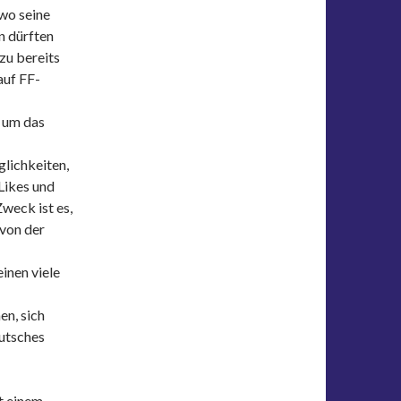
 wo seine
n dürften
zu bereits
auf FF-
t um das
glichkeiten,
Likes und
weck ist es,
 von der
inen viele
n, sich
lutsches
t einem