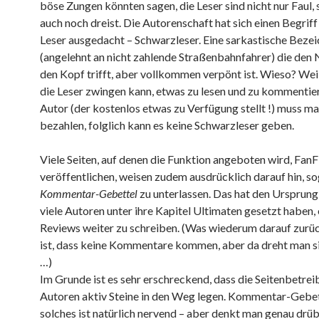
böse Zungen könnten sagen, die Leser sind nicht nur Faul,
auch noch dreist. Die Autorenschaft hat sich einen Begriff
Leser ausgedacht – Schwarzleser. Eine sarkastische Beze
(angelehnt an nicht zahlende Straßenbahnfahrer) die den 
den Kopf trifft, aber vollkommen verpönt ist. Wieso? We
die Leser zwingen kann, etwas zu lesen und zu kommentie
Autor (der kostenlos etwas zu Verfügung stellt !) muss man
bezahlen, folglich kann es keine Schwarzleser geben.
Viele Seiten, auf denen die Funktion angeboten wird, FanF
veröffentlichen, weisen zudem ausdrücklich darauf hin, s
Kommentar-Gebettel
zu unterlassen. Das hat den Ursprung 
viele Autoren unter ihre Kapitel Ultimaten gesetzt haben, 
Reviews weiter zu schreiben. (Was wiederum darauf zurü
ist, dass keine Kommentare kommen, aber da dreht man si
…)
Im Grunde ist es sehr erschreckend, dass die Seitenbetrei
Autoren aktiv Steine in den Weg legen. Kommentar-Gebet
solches ist natürlich nervend – aber denkt man genau drübe