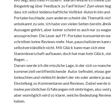
Blogeintrag über Feedback zu FanFiktion? Zum einen liegt
dass ich selbst leidenschaftliche Vollblut-Autorin bin und
Portalen hochlade, zum anderen scheint die Thematik nic
unbekannt zu sein. Ich habe von vielen Seiten bereits ähnl
Aussagen gehört, aber keiner scheint es auch nur zu wagen
anzusprechen: Die Leser auf FF-Portalen konsumieren nur
schreiben keine Reviews mehr. Nun, pauschalisieren kann
selbstverständlich nicht. Mit Glück kann man sich eine
Stammleserschaft aufbauen, doch hat man kein Glück, st
Regen …
Darum werde ich die missliche Lage, in der sich so manche
kommerziell veröffentlichende Autor befindet, etwas ge
beleuchten und vielleicht ändert der ein oder andere ja au
Einstellung zu Kommentaren und Reviews. Dabei werde ic
meine persönlichen Erfahrungen mit einbringen, also seid
aber womöglich wird so klarer, welche Bedeutung Review
haben.