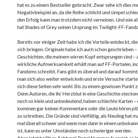
hat es zu einem Bestseller gebracht. Zwar sehe ich dies me
Negativbeispiel an, da die Reihe schlicht und simpel schlec
den Erfolg kann man trotzdem nicht verneinen. Und wie al
hat Shades of Grey seinen Ursprung im Twilight-FF-Fand
Bereits vor einiger Zeit habe ich die Vorteile entdeckt, di
sich bringen. Originale habe ich auch schon geschrieben 
Geschichten, die meinem wirren Kopf entsprungen sind – 
wirkliche Aufmerksamkeit erhält man auf FF-Portalen, i
Fandoms schreibt. Fans gibt es überall und darauf kommt 
man sich also weiter entwickeln und erste Versuche starte
sich diese Seiten sehr wohl. Bis zu einem gewissen Punkt 
Denn Autoren, die ihr Herzblut in eine Geschichte stecken,
noch so klein und unbedeutend, haben schlechte Karten –
kommen gar keinen Kommentare oder die Leute hören plöt
zu schreiben. Die Gründe sind vielfältig, als Neuling hat m
mal überall schwer und wenn man dann in einem unbekan
ist, kann es unter Umständen noch schwieriger werden.
Aber jetzt heißt es Achtung! Regel Nummer 1: sprich es ja 