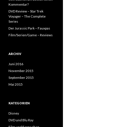
Kommentar?
DVD Review – Star Trek
Voyager – The Complete
Series
Der Jurassic Park – Fauxpas
Film/Serien/Game – Reviews
ARCHIV
Juni 2016
November 2015
September 2015
Mai 2015
KATEGORIEN
Disney
DVD und Blu Ray
Film und Fernsehen