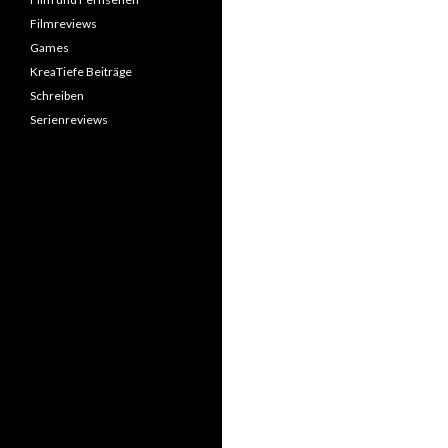
Filmreviews
Games
KreaTiefe Beiträge
Schreiben
Serienreviews