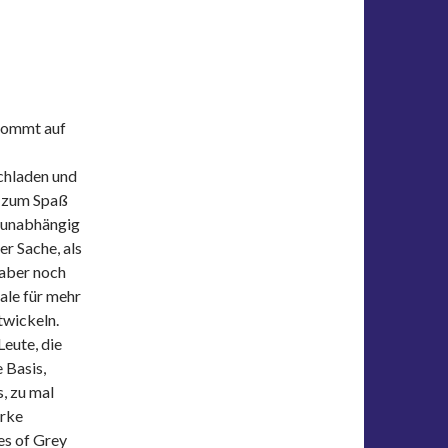
 kommt auf
ochladen und
h zum Spaß
, unabhängig
er Sache, als
 aber noch
tale für mehr
twickeln.
Leute, die
 Basis,
, zu mal
erke
es of Grey