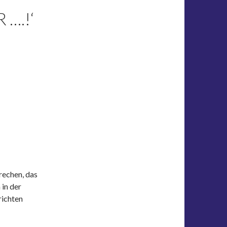
 ….!‘
rechen, das
 in der
richten