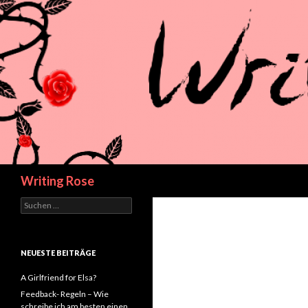
Suchen
Writing Rose
Suchen
nach:
NEUESTE BEITRÄGE
A Girlfriend for Elsa?
Feedback- Regeln – Wie
schreibe ich am besten einen