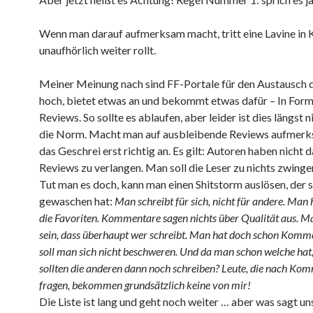
Wenn man darauf aufmerksam macht, tritt eine Lavine in K
unaufhörlich weiter rollt.
Meiner Meinung nach sind FF-Portale für den Austausch 
hoch, bietet etwas an und bekommt etwas dafür – In For
Reviews. So sollte es ablaufen, aber leider ist dies längst 
die Norm. Macht man auf ausbleibende Reviews aufmerk
das Geschrei erst richtig an. Es gilt: Autoren haben nicht 
Reviews zu verlangen. Man soll die Leser zu nichts zwinge
Tut man es doch, kann man einen Shitstorm auslösen, der s
gewaschen hat:
Man schreibt für sich, nicht für andere. Man 
die Favoriten. Kommentare sagen nichts über Qualität aus. Ma
sein, dass überhaupt wer schreibt. Man hat doch schon Komm
soll man sich nicht beschweren. Und da man schon welche hat
sollten die anderen dann noch schreiben? Leute, die nach Ko
fragen, bekommen grundsätzlich keine von mir!
Die Liste ist lang und geht noch weiter … aber was sagt un