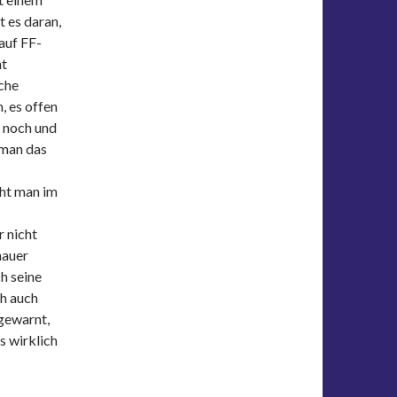
 es daran,
 auf FF-
ht
iche
, es offen
 noch und
 man das
eht man im
r nicht
nauer
ch seine
h auch
 gewarnt,
s wirklich