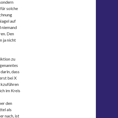
 sondern
 für solche
ichnung
Nagel auf
il niemand
ren. Den
 ja nicht
iktion zu
ogenanntes
darin, dass
erst bei X
ckzuführen
ch im Kreis
ber den
tel als
r nach, ist