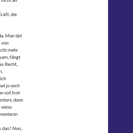
raft, die
da. Man läd
m von
nicht mehr
sam, fängt
das Recht,
n.
ich
hat ja noch
n soll froh
entare, dann
, wieso
mmentaren
s das? Nun,