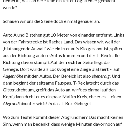
bemerkt, dass an der Stelle ein fetter Logikfehler gemacht
wurde?
Schauen wir uns die Szene doch einmal genauer an.
Auto A und B stehen gut 10 Meter von einander entfernt.
Links
von der Fahrstrecke ist flaches Land. Das wissen wir, weil der
‚blutsaugende Anwalt‘ wie ein Irrer aufs Klo gerannt ist, später
aus der Richtung andere Autos kommen und der T-Rex in die
Richtung davon stampft.Auf der
rechten
Seite liegt das
Gehege. Dort wurde als Lockvogel eine Ziege platziert – auf
Augenhöhe
mit den Autos. Der Bereich ist also
ebenerdig
! Und
dann beginnt der seltsame Fauxpas. T-Rex latscht durch das
Gitter, dreht um, greift das Auto an, wirft es einmal auf den
Kopf, dann dreht er es ein paar Mal im Kreis, ehe er es … einen
Abgrund
hinunter wirft!
In
das T-Rex-Gehege!
Wo zum Teufel kommt dieser Abgrund her? Das macht keinen
Sinn, wenn man bedenkt, dass wenige Minuten davor noch auf