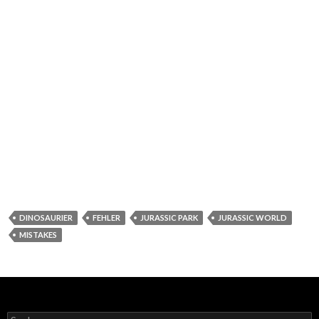
DINOSAURIER
FEHLER
JURASSIC PARK
JURASSIC WORLD
MISTAKES
Suchen