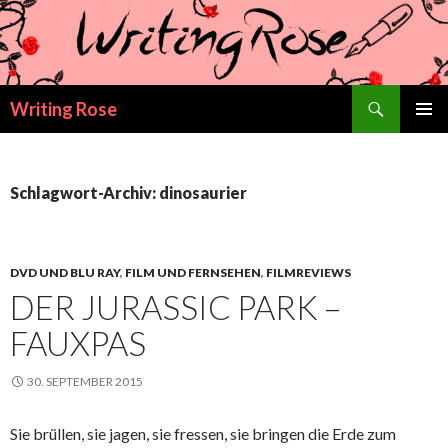
Suchen
Writing Rose
ZUM
PRIMÄR
INHALT
MENÜ
SPRINGEN
Schlagwort-Archiv: dinosaurier
DVD UND BLU RAY
,
FILM UND FERNSEHEN
,
FILMREVIEWS
DER JURASSIC PARK –
FAUXPAS
30. SEPTEMBER 2015
Sie brüllen, sie jagen, sie fressen, sie bringen die Erde zum